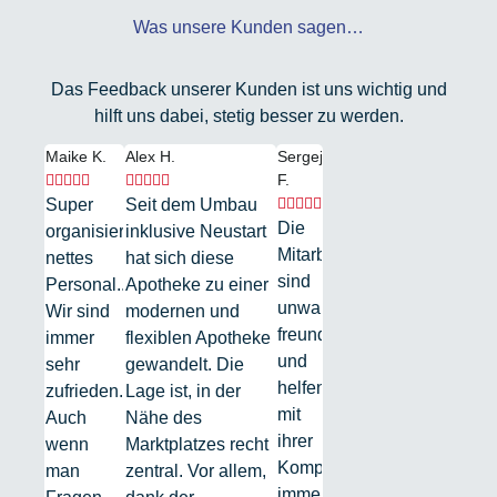
Was unsere Kunden sagen…
Das Feedback unserer Kunden ist uns wichtig und
hilft uns dabei, stetig besser zu werden.
Maike K.
Alex H.
Sergej
F.










Super
Seit dem Umbau





Die
organisiert...
inklusive Neustart
Mitarbeiter
nettes
hat sich diese
sind
Personal...
Apotheke zu einer
unwahrscheinlich
Wir sind
modernen und
freundlich
immer
flexiblen Apotheke
und
sehr
gewandelt. Die
helfen
zufrieden.
Lage ist, in der
mit
Auch
Nähe des
ihrer
wenn
Marktplatzes recht
Kompetenz,
man
zentral. Vor allem,
immer