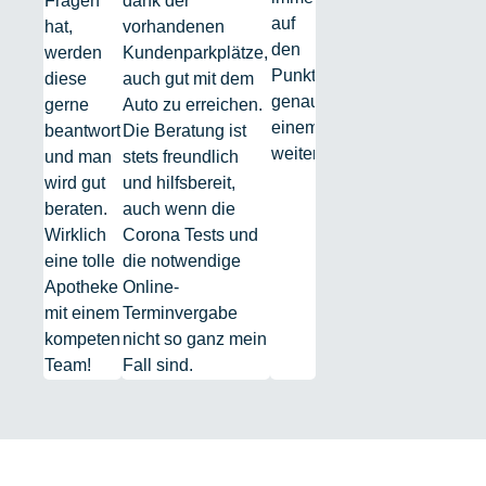
Fragen
dank der
auf
hat,
vorhandenen
den
werden
Kundenparkplätze,
Punkt
diese
auch gut mit dem
genau,
gerne
Auto zu erreichen.
einem
beantwortet
Die Beratung ist
weiter!
und man
stets freundlich
wird gut
und hilfsbereit,
beraten.
auch wenn die
Wirklich
Corona Tests und
eine tolle
die notwendige
Apotheke
Online-
mit einem
Terminvergabe
kompetenten
nicht so ganz mein
Team!
Fall sind.